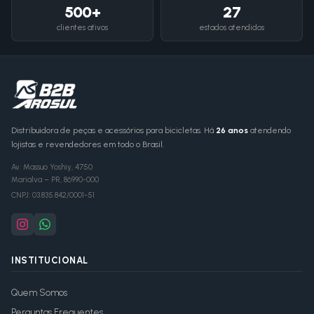
500+
27
clientes ativos
estados atendidos
Distribuidora de peças e acessórios para bicicletas. Há
26 anos
atendendo
lojistas e revendedores em todo o Brasil.
Av. Massuo Yoshiy, 4750
Marialva
–
PR
,
86990-000
CNPJ:
03.835.842/0001-51
INSTITUCIONAL
Quem Somos
Perguntas Frequentes