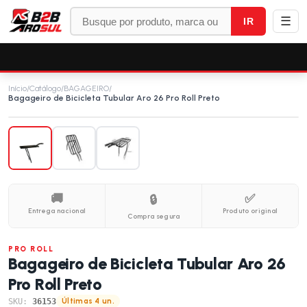
☰
IR
Início
/
Catálogo
/
BAGAGEIRO
/
Bagageiro de Bicicleta Tubular Aro 26 Pro Roll Preto
🚚
✅
🔒
Entrega nacional
Produto original
Compra segura
PRO ROLL
Bagageiro de Bicicleta Tubular Aro 26
Pro Roll Preto
SKU:
36153
Últimas 4 un.