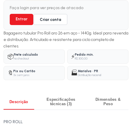
Faça login para ver preços de atacado
Entrar
Criar conta
Bagageiro tubular Pro Roll aro 26 em aço - 1440g. Ideal para revenda
e distribuição. Articulado e resistente para ciclo completo de
clientes.
Frete calculado
Pedido mín.
📦
⚡
no checkout
R$ 300,00
Pix ou Cartão
Marialva · PR
🔖
🏭
3x sem juros
Distribuição nacional
Especificações
Dimensões &
Descrição
técnicas (3)
Peso
PRO ROLL