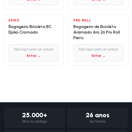
EPIKO
PRO ROLL
Bagageiro Bicicleta BC
Bagageiro de Bicicleta
Epiko Cromado
Aramado Aro 26 Pro Roll
Preto
Faça login para ver preços
Faça login para ver preços
Entrar →
Entrar →
25.000+
26 anos
SKUs no catálogo
de história