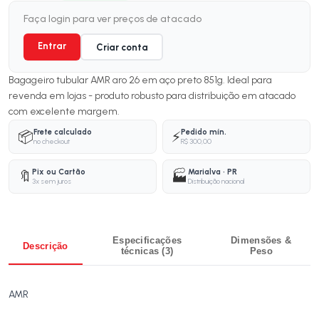
Faça login para ver preços de atacado
Entrar
Criar conta
Bagageiro tubular AMR aro 26 em aço preto 851g. Ideal para
revenda em lojas - produto robusto para distribuição em atacado
com excelente margem.
Frete calculado
Pedido mín.
📦
⚡
no checkout
R$ 300,00
Pix ou Cartão
Marialva · PR
🔖
🏭
3x sem juros
Distribuição nacional
Especificações
Dimensões &
Descrição
técnicas (3)
Peso
AMR