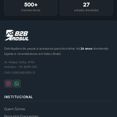
500+
27
clientes ativos
estados atendidos
Distribuidora de peças e acessórios para bicicletas. Há
26 anos
atendendo
lojistas e revendedores em todo o Brasil.
Av. Massuo Yoshiy, 4750
Marialva
–
PR
,
86990-000
CNPJ:
03.835.842/0001-51
INSTITUCIONAL
Quem Somos
Perguntas Frequentes