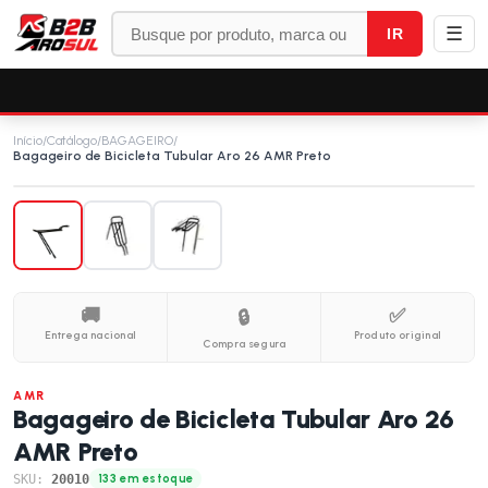
☰
IR
Início
/
Catálogo
/
BAGAGEIRO
/
Bagageiro de Bicicleta Tubular Aro 26 AMR Preto
🚚
✅
🔒
Entrega nacional
Produto original
Compra segura
AMR
Bagageiro de Bicicleta Tubular Aro 26
AMR Preto
SKU:
20010
133 em estoque