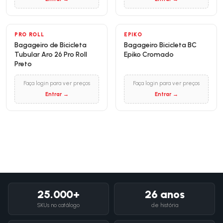
PRO ROLL
EPIKO
Bagageiro de Bicicleta
Bagageiro Bicicleta BC
Tubular Aro 26 Pro Roll
Epiko Cromado
Preto
Faça login para ver preços
Faça login para ver preços
Entrar →
Entrar →
25.000+
26 anos
SKUs no catálogo
de história