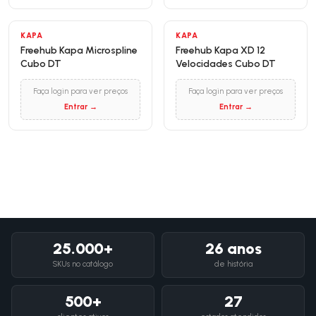
KAPA
KAPA
Freehub Kapa Microspline
Freehub Kapa XD 12
Cubo DT
Velocidades Cubo DT
Faça login para ver preços
Faça login para ver preços
Entrar →
Entrar →
25.000+
26 anos
SKUs no catálogo
de história
500+
27