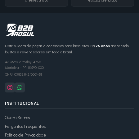
clientes ativos
estados atendidos
Distribuidora de peças e acessórios para bicicletas. Há
26 anos
atendendo
lojistas e revendedores em todo o Brasil.
Av. Massuo Yoshiy, 4750
Marialva
–
PR
,
86990-000
CNPJ:
03.835.842/0001-51
INSTITUCIONAL
Quem Somos
Perguntas Frequentes
Política de Privacidade