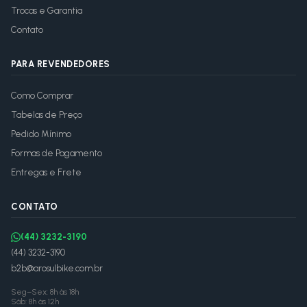
Trocas e Garantia
Contato
PARA REVENDEDORES
Como Comprar
Tabelas de Preço
Pedido Mínimo
Formas de Pagamento
Entregas e Frete
CONTATO
(44) 3232-3190
(44) 3232-3190
b2b@arosulbike.com.br
Seg–Sex: 8h às 18h
Sáb: 8h às 12h