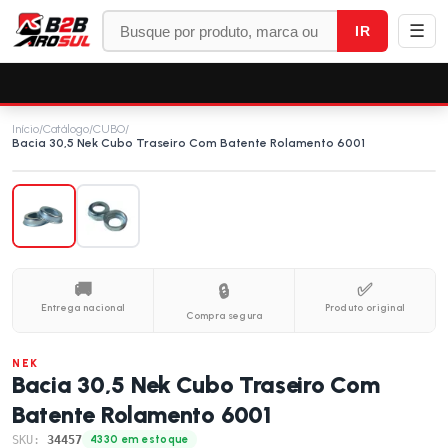
☰
IR
Início
/
Catálogo
/
CUBO
/
Bacia 30,5 Nek Cubo Traseiro Com Batente Rolamento 6001
🚚
✅
🔒
Entrega nacional
Produto original
Compra segura
NEK
Bacia 30,5 Nek Cubo Traseiro Com
Batente Rolamento 6001
SKU:
34457
4330 em estoque