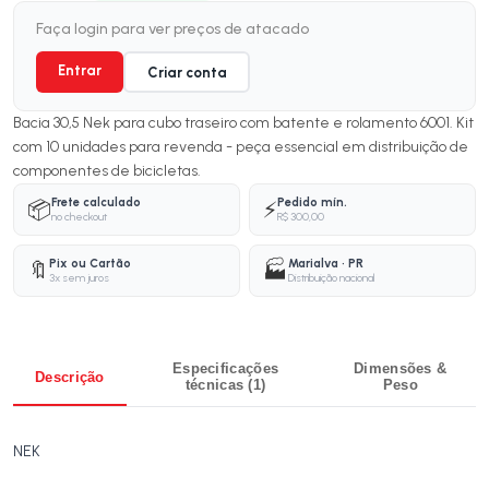
Faça login para ver preços de atacado
Entrar
Criar conta
Bacia 30,5 Nek para cubo traseiro com batente e rolamento 6001. Kit
com 10 unidades para revenda - peça essencial em distribuição de
componentes de bicicletas.
Frete calculado
Pedido mín.
📦
⚡
no checkout
R$ 300,00
Pix ou Cartão
Marialva · PR
🔖
🏭
3x sem juros
Distribuição nacional
Especificações
Dimensões &
Descrição
técnicas (1)
Peso
NEK