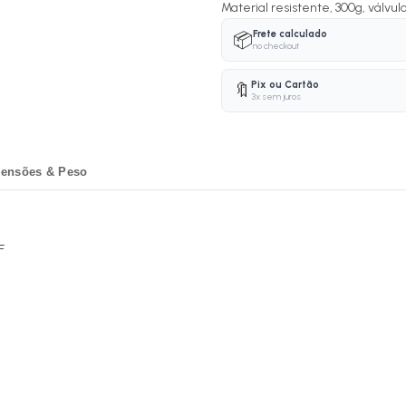
Material resistente, 300g, válv
Frete calculado
📦
no checkout
Pix ou Cartão
🔖
3x sem juros
ensões & Peso
F