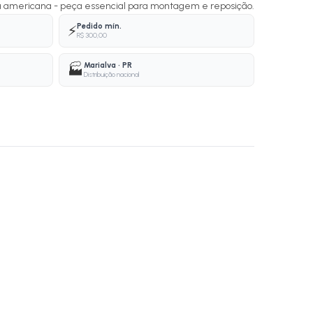
ula americana - peça essencial para montagem e reposição.
Pedido mín.
⚡
R$ 300,00
Marialva · PR
🏭
Distribuição nacional