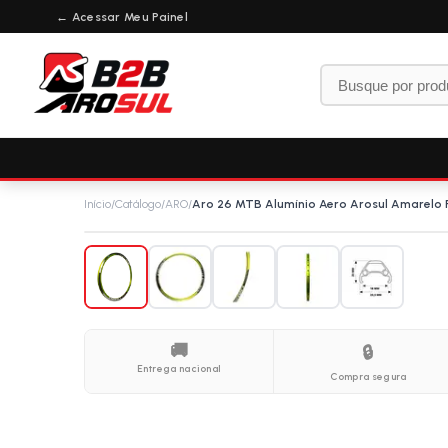
← Acessar Meu Painel
Início
/
Catálogo
/
ARO
/
Aro 26 MTB Alumínio Aero Arosul Amarelo F
🚚
🔒
Entrega nacional
Compra segura