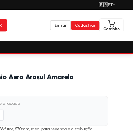
🇧🇷
PT
▼
R
Entrar
Cadastrar
Carrinho
io Aero Arosul Amarelo
de atacado
36 furos, 570mm, ideal para revenda e distribuição.