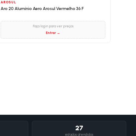
AROSUL
Aro 20 Alumínio Aero Arosul Vermelho 36 F
Faça login para ver preços
Entrar →
27
estados atendidos