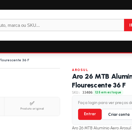
I
lourescente 36 F
AROSUL
Aro 26 MTB Alumín
Flourescente 36 F
SKU:
33406
125 em estoque
✅
Faça login para ver preços 
Produto original
Entrar
Criar conta
Aro 26 MTB Alumínio Aero Arosul 