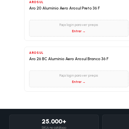
AROSUL
Aro 20 Alumínio Aero Arosul Preto 36 F
Faça login para ver preços
Entrar →
AROSUL
Aro 26 BC Alumínio Aero Arosul Branco 36 F
Faça login para ver preços
Entrar →
25.000+
SKUs no catálogo