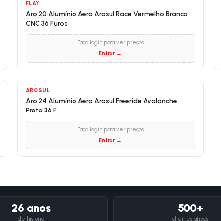
FLAY
Aro 20 Alumínio Aero Arosul Race Vermelho Branco
CNC 36 Furos
Faça login para ver preços
Entrar →
AROSUL
Aro 24 Alumínio Aero Arosul Freeride Avalanche
Preto 36 F
Faça login para ver preços
Entrar →
26 anos
500+
de história
clientes ativos