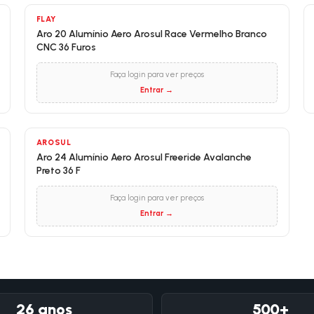
FLAY
Aro 20 Alumínio Aero Arosul Race Vermelho Branco
CNC 36 Furos
Faça login para ver preços
Entrar →
AROSUL
Aro 24 Alumínio Aero Arosul Freeride Avalanche
Preto 36 F
Faça login para ver preços
Entrar →
26 anos
500+