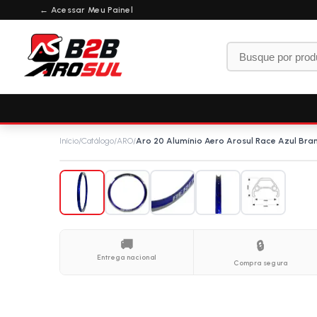
← Acessar Meu Painel
Início
/
Catálogo
/
ARO
/
Aro 20 Alumínio Aero Arosul Race Azul Bra
🚚
🔒
Entrega nacional
Compra segura