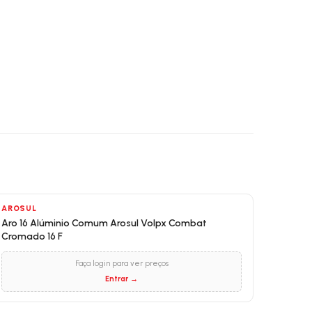
AROSUL
Aro 16 Alúminio Comum Arosul Volpx Combat
Cromado 16 F
Faça login para ver preços
Entrar →