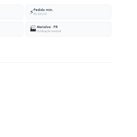
Pedido mín.
⚡
R$ 300,00
Marialva · PR
🏭
Distribuição nacional