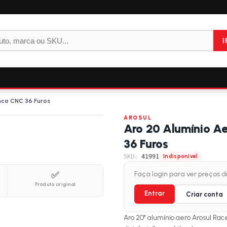
I
nco CNC 36 Furos
AROSUL
Aro 20 Alumínio A
36 Furos
SKU:
41991
Indisponível
✅
Faça login para ver preços 
Produto original
Entrar
Criar conta
Aro 20" alumínio aero Arosul Rac