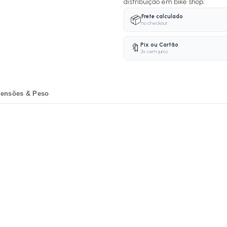
distribuição em bike shop.
Frete calculado
📦
no checkout
Pix ou Cartão
🔖
3x sem juros
ensões & Peso