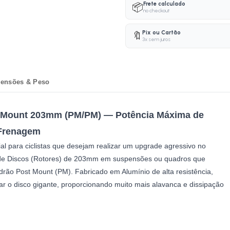
Frete calculado
📦
no checkout
Pix ou Cartão
🔖
3x sem juros
ensões & Peso
t Mount 203mm (PM/PM) — Potência Máxima de
Frenagem
l para ciclistas que desejam realizar um upgrade agressivo no
o de Discos (Rotores) de 203mm em suspensões ou quadros que
rão Post Mount (PM). Fabricado em Alumínio de alta resistência,
ar o disco gigante, proporcionando muito mais alavanca e dissipação