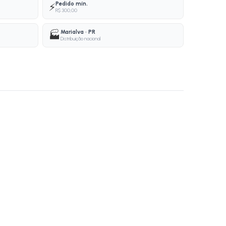
Pedido mín.
⚡
R$ 300,00
Marialva · PR
🏭
Distribuição nacional