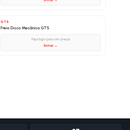
Entrar →
GTS
Freio Disco Mecânico GTS
Faça login para ver preços
Entrar →