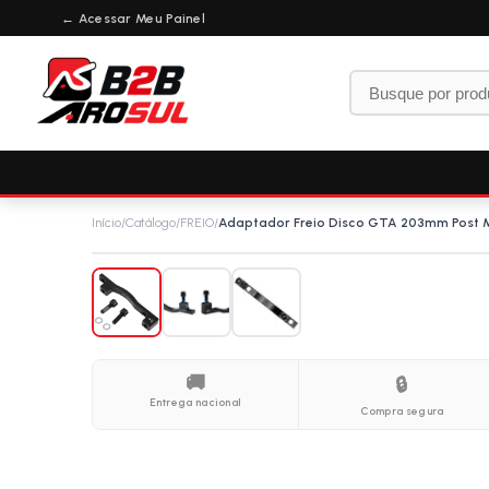
← Acessar Meu Painel
Início
/
Catálogo
/
FREIO
/
Adaptador Freio Disco GTA 203mm Post 
🚚
🔒
Entrega nacional
Compra segura