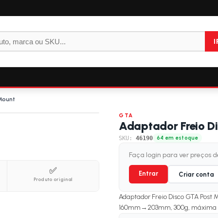
I
Mount
GTA
Adaptador Freio 
SKU:
46190
64 em estoque
Faça login para ver preços 
✅
Entrar
Criar conta
Produto original
Adaptador Freio Disco GTA Pos
160mm→203mm, 300g, máxima potê