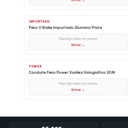
Entrar →
IMPORTADO
Freio V Brake Importado Alumínio Prata
Faça login para ver preços
Entrar →
POWER
Conduíte Freio Power Xadrez Holográfico 20M
Faça login para ver preços
Entrar →