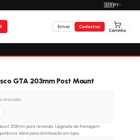
🇧🇷
PT
▼
R
Entrar
Cadastrar
Carrinho
Disco GTA 203mm Post Mount
de atacado
t Mount 203mm para revenda. Upgrade de frenagem
ncia. Ideal para distribuição em lojas.