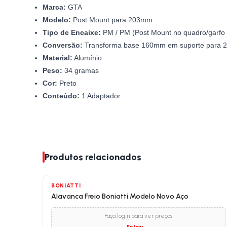
Marca:
GTA
Modelo:
Post Mount para 203mm
Tipo de Encaixe:
PM / PM (Post Mount no quadro/garfo 
Conversão:
Transforma base 160mm em suporte para
Material:
Alumínio
Peso:
34 gramas
Cor:
Preto
Conteúdo:
1 Adaptador
Produtos relacionados
BONIATTI
Alavanca Freio Boniatti Modelo Novo Aço
Faça login para ver preços