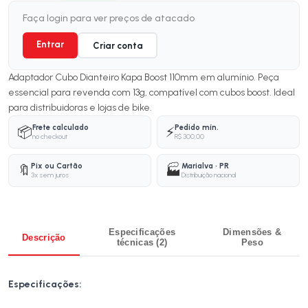
Faça login para ver preços de atacado
Entrar
Criar conta
Adaptador Cubo Dianteiro Kapa Boost 110mm em alumínio. Peça
essencial para revenda com 13g, compatível com cubos boost. Ideal
para distribuidoras e lojas de bike.
Frete calculado
Pedido mín.
📦
⚡
no checkout
R$ 300,00
Pix ou Cartão
Marialva · PR
🔖
🏭
3x sem juros
Distribuição nacional
Especificações
Dimensões &
Descrição
técnicas (2)
Peso
Especificações: