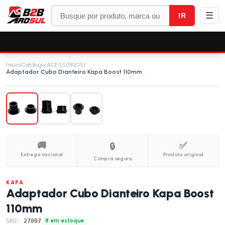
☰
IR
Início
/
Catálogo
/
ACESSÓRIOS
/
Adaptador Cubo Dianteiro Kapa Boost 110mm
🚚
✅
🔒
Entrega nacional
Produto original
Compra segura
KAPA
Adaptador Cubo Dianteiro Kapa Boost
110mm
SKU:
27807
8 em estoque