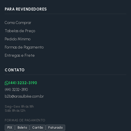
PARA REVENDEDORES
Como Comprar
Tabelas de Preço
Pedido Mínimo
Formas de Pagamento
Entregas e Frete
CONTATO
(44) 3232-3190
(44) 3232-3190
b2b@arosulbike.com.br
Seg–Sex: 8h às 18h
Sáb: 8h às 12h
FORMAS DE PAGAMENTO
PIX
Boleto
Cartão
Faturado