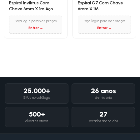
Espiral Inviktus Com
Espiral G7 Com Chave
Chave 6mm X 1m Aço
6mm X 1M
Faça login para ver preços
Faça login para ver preços
Entrar →
Entrar →
25.000+
26 anos
SKUs no catálogo
de história
500+
27
clientes ativos
estados atendidos