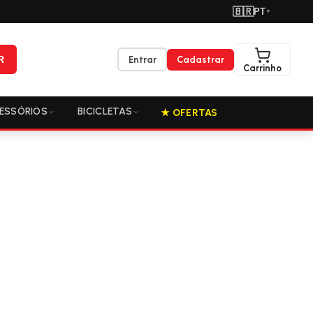
🇧🇷
PT
▼
R
Entrar
Cadastrar
Carrinho
ESSÓRIOS
BICICLETAS
★ OFERTAS