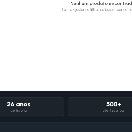
Nenhum produto encontra
Tente ajustar os filtros ou buscar por out
26 anos
500+
de história
clientes ativos