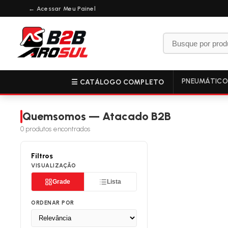
← Acessar Meu Painel
PNEUMÁTIC
☰ CATÁLOGO COMPLETO
Quemsomos — Atacado B2B
0
produtos encontrados
Filtros
VISUALIZAÇÃO
Grade
Lista
ORDENAR POR