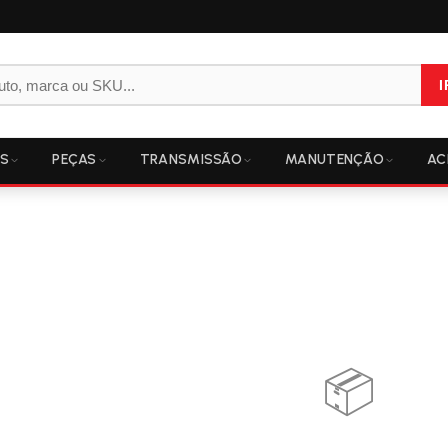
I
OS
PEÇAS
TRANSMISSÃO
MANUTENÇÃO
AC
📦