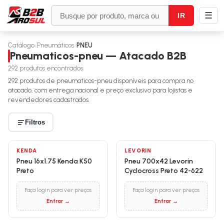
☰
IR
Catálogo
/
Pneumáticos
/
PNEU
Pneumaticos-pneu — Atacado B2B
292
produtos encontrados
292
produtos de
pneumaticos-pneu
disponíveis para compra no
atacado, com entrega nacional e preço exclusivo para lojistas e
revendedores cadastrados.
Filtros
KENDA
LEVORIN
Pneu 16x1.75 Kenda K50
Pneu 700x42 Levorin
Preto
Cyclocross Preto 42-622
Faça login para ver preços
Faça login para ver preços
Entrar →
Entrar →