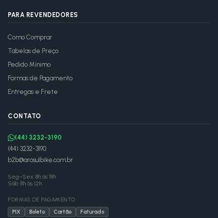
PARA REVENDEDORES
Como Comprar
Tabelas de Preço
Pedido Mínimo
Formas de Pagamento
Entregas e Frete
CONTATO
(44) 3232-3190
(44) 3232-3190
b2b@arosulbike.com.br
Seg–Sex: 8h às 18h
Sáb: 8h às 12h
FORMAS DE PAGAMENTO
PIX
Boleto
Cartão
Faturado