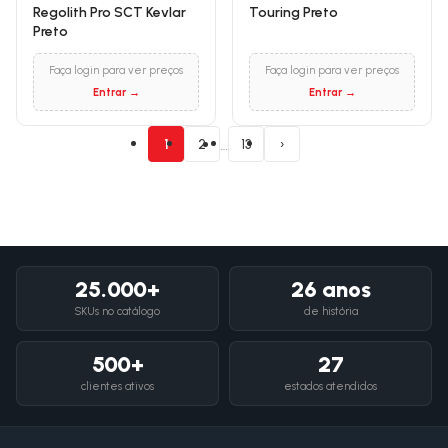
Regolith Pro SCT Kevlar
Touring Preto
Preto
Faça login para ver preços
Faça login para ver preços
Entrar →
Entrar →
…
1
2
13
›
25.000+
26 anos
SKUs no catálogo
de história
500+
27
clientes ativos
estados atendidos