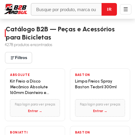
☰
IR
Catálogo B2B — Peças e Acessórios
para Bicicletas
4278
produtos encontrados
Filtros
ABSOLUTE
BASTON
Kit Freio a Disco
Limpa Freios Spray
Mecânico Absolute
Baston Tecbril 300ml
160mm Dianteiro e
Traseiro Preto
Faça login para ver preços
Faça login para ver preços
Entrar →
Entrar →
BONIATTI
BASTON