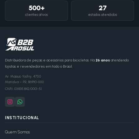
500+
27
clientes ativos
estados atendidos
Distribuidora de peças e acessórios para bicicletas. Há
26 anos
atendendo
lojistas e revendedores em todo o Brasil.
Av. Massuo Yoshiy, 4750
Marialva
–
PR
,
86990-000
CNPJ:
03.835.842/0001-51
INSTITUCIONAL
Quem Somos