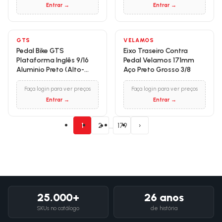
Entrar →
Entrar →
GTS
VELAMOS
Pedal Bike GTS
Eixo Traseiro Contra
Plataforma Inglês 9/16
Pedal Velamos 171mm
Aluminio Preto (Alto-
Aço Preto Grosso 3/8
Relevo)
Faça login para ver preços
Faça login para ver preços
Entrar →
Entrar →
…
1
2
179
›
25.000+
26 anos
SKUs no catálogo
de história