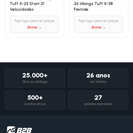
Tuff X-25 Start 21
26 Vikingx Tuff X-38
Velocidades
Frerride
Faça login para ver preços
Faça login para ver preços
Entrar →
Entrar →
25.000+
26 anos
SKUs no catálogo
de história
500+
27
clientes ativos
estados atendidos