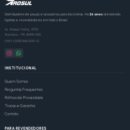
Distribuidora de peças e acessórios para bicicletas. Há
26 anos
atendendo
lojistas e revendedores em todo o Brasil.
Av. Massuo Yoshiy, 4750
Marialva
–
PR
,
86990-000
CNPJ:
03.835.842/0001-51
INSTITUCIONAL
Quem Somos
Perguntas Frequentes
Política de Privacidade
Trocas e Garantia
Contato
PARA REVENDEDORES