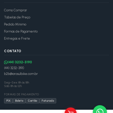
Como Comprar
Tabelas de Preço
Pedido Mínimo
Formas de Pagamento
Entregas e Frete
CONTATO
(44) 3232-3190
(44) 3232-3190
b2b@arosulbike.com.br
Seg–Sex: 8h às 18h
Sáb: 8h às 12h
FORMAS DE PAGAMENTO
PIX
Boleto
Cartão
Faturado