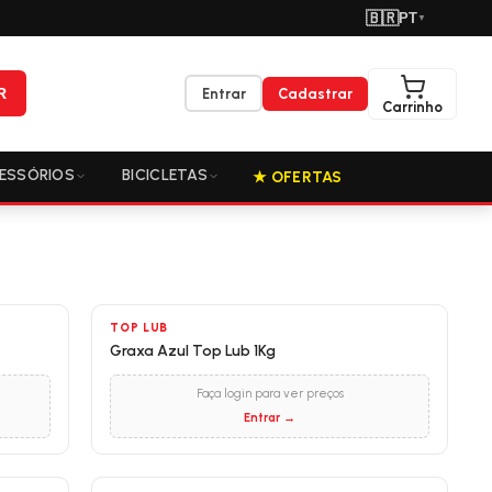
🇧🇷
PT
▼
R
Entrar
Cadastrar
Carrinho
ESSÓRIOS
BICICLETAS
★ OFERTAS
TOP LUB
Graxa Azul Top Lub 1Kg
Faça login para ver preços
Entrar →