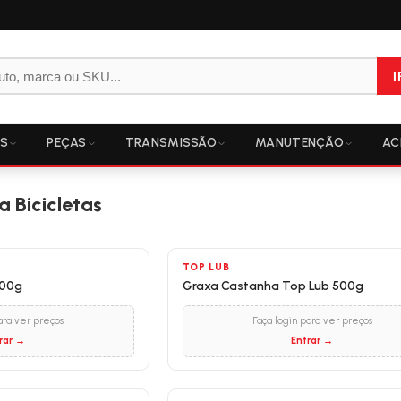
I
OS
PEÇAS
TRANSMISSÃO
MANUTENÇÃO
AC
 Bicicletas
TOP LUB
500g
Graxa Castanha Top Lub 500g
ara ver preços
Faça login para ver preços
rar →
Entrar →