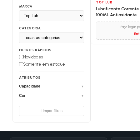
TOP LUB
MARCA
Lubrificante Corrente
100ML Antioxidante
Faça login p
CATEGORIA
Ent
FILTROS RÁPIDOS
Novidades
Somente em estoque
ATRIBUTOS
Capacidade
▼
Cor
▼
Limpar filtros