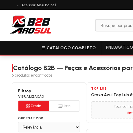
← Acessar Meu Painel
PNEUMÁTIC
☰ CATÁLOGO COMPLETO
Catálogo B2B — Peças e Acessórios para
6
produtos encontrados
TOP LUB
Filtros
Graxa Azul Top Lub 
VISUALIZAÇÃO
Grade
Lista
Faça login p
Ent
ORDENAR POR