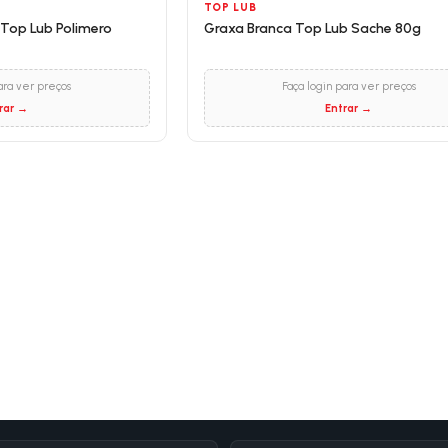
TOP LUB
 Top Lub Polimero
Graxa Branca Top Lub Sache 80g
ara ver preços
Faça login para ver preços
rar →
Entrar →