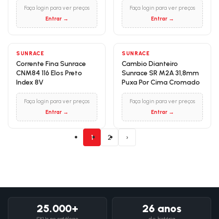
Faça login para ver preços
Faça login para ver preços
Entrar →
Entrar →
SUNRACE
SUNRACE
Corrente Fina Sunrace
Cambio Dianteiro
CNM84 116 Elos Preto
Sunrace SR M2A 31,8mm
Index 8V
Puxa Por Cima Cromado
Faça login para ver preços
Faça login para ver preços
Entrar →
Entrar →
1
2
›
25.000+
26 anos