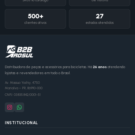
SKUs no catálogo
de história
500+
27
clientes ativos
estados atendidos
Distribuidora de peças e acessórios para bicicletas. Há
26 anos
atendendo
lojistas e revendedores em todo o Brasil.
Av. Massuo Yoshiy, 4750
Marialva
–
PR
,
86990-000
CNPJ:
03.835.842/0001-51
INSTITUCIONAL