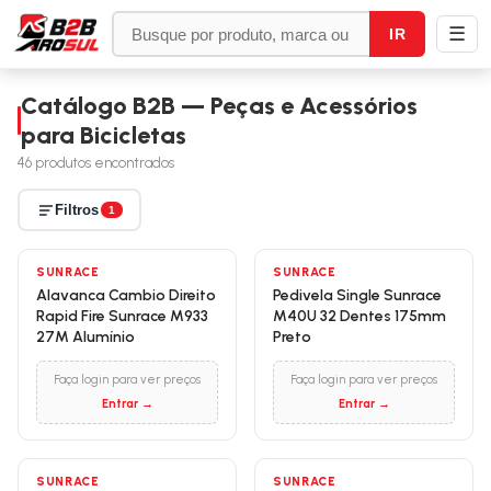
☰
IR
Catálogo B2B — Peças e Acessórios
para Bicicletas
46
produtos encontrados
Filtros
1
SUNRACE
SUNRACE
Alavanca Cambio Direito
Pedivela Single Sunrace
Rapid Fire Sunrace M933
M40U 32 Dentes 175mm
27M Alumínio
Preto
Faça login para ver preços
Faça login para ver preços
Entrar →
Entrar →
SUNRACE
SUNRACE