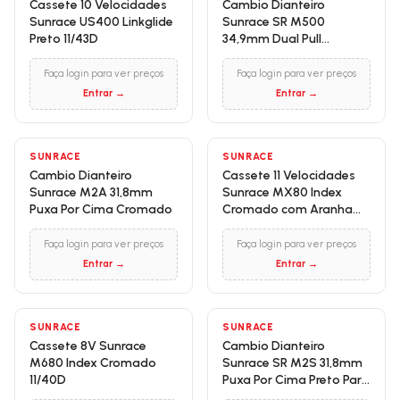
Cassete 10 Velocidades
Cambio Dianteiro
Sunrace US400 Linkglide
Sunrace SR M500
Preto 11/43D
34,9mm Dual Pull
Cromado
Faça login para ver preços
Faça login para ver preços
Entrar →
Entrar →
SUNRACE
SUNRACE
Cambio Dianteiro
Cassete 11 Velocidades
Sunrace M2A 31,8mm
Sunrace MX80 Index
Puxa Por Cima Cromado
Cromado com Aranha
Vermelha 11/50D
Faça login para ver preços
Faça login para ver preços
Entrar →
Entrar →
SUNRACE
SUNRACE
Cassete 8V Sunrace
Cambio Dianteiro
M680 Index Cromado
Sunrace SR M2S 31,8mm
11/40D
Puxa Por Cima Preto Para
Pedivela Reduzido