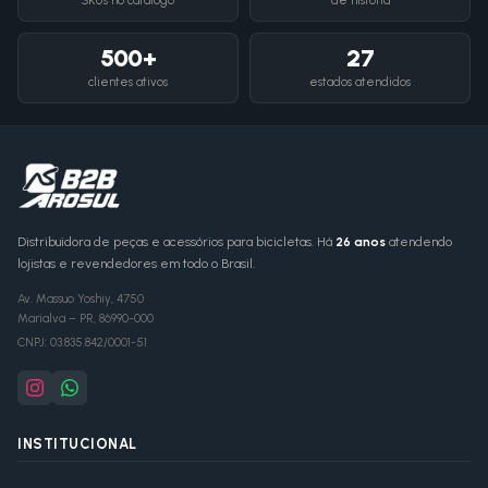
SKUs no catálogo
de história
500+
27
clientes ativos
estados atendidos
Distribuidora de peças e acessórios para bicicletas. Há
26 anos
atendendo
lojistas e revendedores em todo o Brasil.
Av. Massuo Yoshiy, 4750
Marialva
–
PR
,
86990-000
CNPJ:
03.835.842/0001-51
INSTITUCIONAL