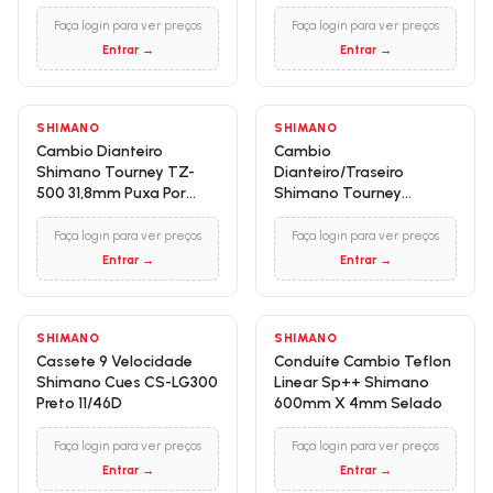
Faça login para ver preços
Faça login para ver preços
Entrar →
Entrar →
SHIMANO
SHIMANO
Cambio Dianteiro
Cambio
Shimano Tourney TZ-
Dianteiro/Traseiro
500 31,8mm Puxa Por
Shimano Tourney
Cima Preto Para Pedivela
TZ500/TZ31 31,8mm
Reduzido
Puxa por Cima Preto
Faça login para ver preços
Faça login para ver preços
Entrar →
Entrar →
SHIMANO
SHIMANO
Cassete 9 Velocidade
Conduíte Cambio Teflon
Shimano Cues CS-LG300
Linear Sp++ Shimano
Preto 11/46D
600mm X 4mm Selado
Faça login para ver preços
Faça login para ver preços
Entrar →
Entrar →