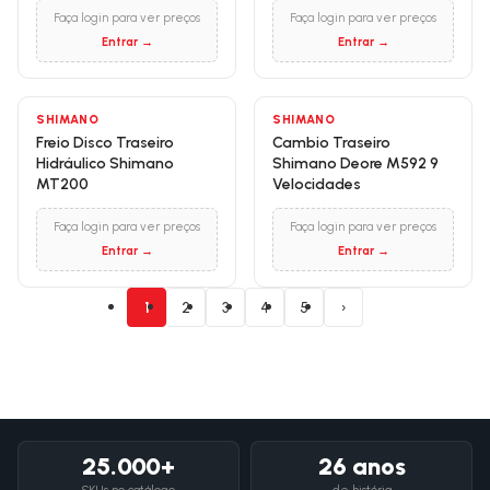
Faça login para ver preços
Faça login para ver preços
Entrar →
Entrar →
SHIMANO
SHIMANO
Freio Disco Traseiro
Cambio Traseiro
Hidráulico Shimano
Shimano Deore M592 9
MT200
Velocidades
Faça login para ver preços
Faça login para ver preços
Entrar →
Entrar →
1
2
3
4
5
›
25.000+
26 anos