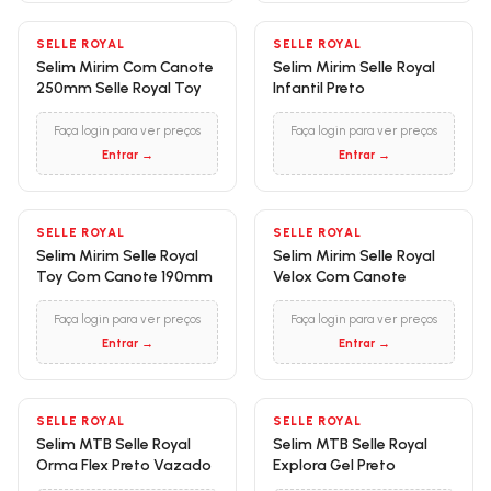
SELLE ROYAL
SELLE ROYAL
Selim Mirim Com Canote
Selim Mirim Selle Royal
250mm Selle Royal Toy
Infantil Preto
Faça login para ver preços
Faça login para ver preços
Entrar →
Entrar →
SELLE ROYAL
SELLE ROYAL
Selim Mirim Selle Royal
Selim Mirim Selle Royal
Toy Com Canote 190mm
Velox Com Canote
Faça login para ver preços
Faça login para ver preços
Entrar →
Entrar →
SELLE ROYAL
SELLE ROYAL
Selim MTB Selle Royal
Selim MTB Selle Royal
Orma Flex Preto Vazado
Explora Gel Preto