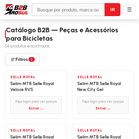
☰
IR
Catálogo B2B — Peças e Acessórios
para Bicicletas
54
produtos encontrados
Filtros
1
SELLE ROYAL
SELLE ROYAL
Selim MTB Selle Royal
Selim MTB Selle Royal
Veloce RVS
New City Gel
Faça login para ver preços
Faça login para ver preços
Entrar →
Entrar →
SELLE ROYAL
SELLE ROYAL
Selim MTB Selle Royal
Selim MTB Selle Royal