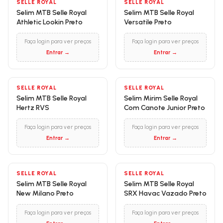
SELLE ROYAL
SELLE ROYAL
Selim MTB Selle Royal
Selim MTB Selle Royal
Athletic Lookin Preto
Versatile Preto
Faça login para ver preços
Faça login para ver preços
Entrar →
Entrar →
SELLE ROYAL
SELLE ROYAL
Selim MTB Selle Royal
Selim Mirim Selle Royal
Hertz RVS
Com Canote Junior Preto
Faça login para ver preços
Faça login para ver preços
Entrar →
Entrar →
SELLE ROYAL
SELLE ROYAL
Selim MTB Selle Royal
Selim MTB Selle Royal
New Milano Preto
SRX Havac Vazado Preto
Faça login para ver preços
Faça login para ver preços