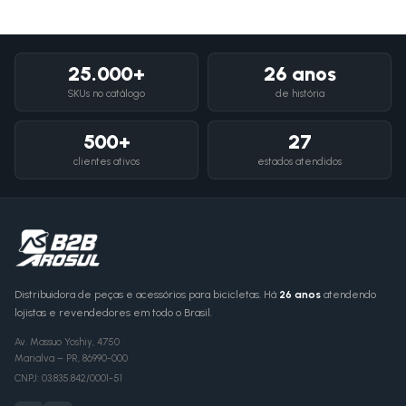
25.000+
26 anos
SKUs no catálogo
de história
500+
27
clientes ativos
estados atendidos
Distribuidora de peças e acessórios para bicicletas. Há
26 anos
atendendo
lojistas e revendedores em todo o Brasil.
Av. Massuo Yoshiy, 4750
Marialva
–
PR
,
86990-000
CNPJ:
03.835.842/0001-51