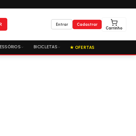
R
Entrar
Cadastrar
Carrinho
ESSÓRIOS
BICICLETAS
★ OFERTAS