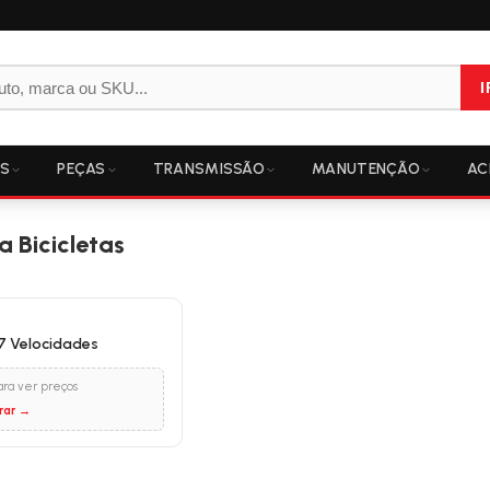
I
OS
PEÇAS
TRANSMISSÃO
MANUTENÇÃO
AC
 Bicicletas
7 Velocidades
ara ver preços
rar →