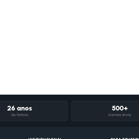
26 anos
500+
de história
clientes ativos