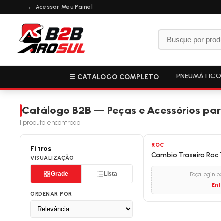
← Acessar Meu Painel
PNEUMÁTIC
☰ CATÁLOGO COMPLETO
Catálogo B2B — Peças e Acessórios para
1
produto encontrado
ROC
Filtros
Cambio Traseiro Roc 
VISUALIZAÇÃO
Grade
Lista
Faça login p
Ent
ORDENAR POR