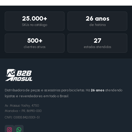
25.000+
26 anos
SKUs no catálogo
de história
500+
27
clientes ativos
estados atendidos
Distribuidora de peças e acessórios para bicicletas. Há
26 anos
atendendo
lojistas e revendedores em todo o Brasil.
Av. Massuo Yoshiy, 4750
Marialva
–
PR
,
86990-000
CNPJ:
03.835.842/0001-51