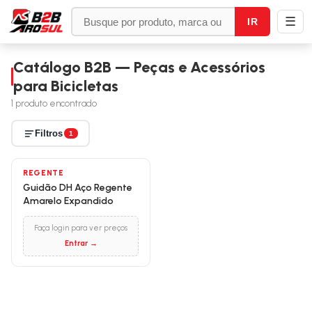
☰
IR
Catálogo B2B — Peças e Acessórios
para Bicicletas
1
produto encontrado
Filtros
1
REGENTE
Guidão DH Aço Regente
Amarelo Expandido
Faça login para ver preços
Entrar →