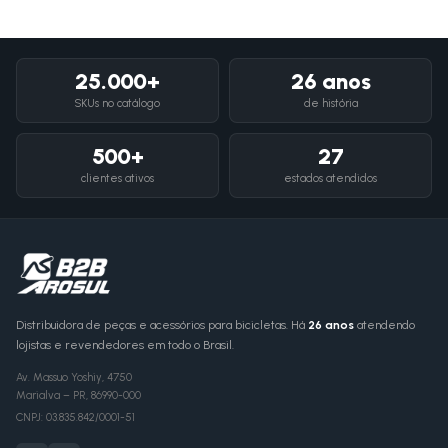
25.000+
26 anos
SKUs no catálogo
de história
500+
27
clientes ativos
estados atendidos
Distribuidora de peças e acessórios para bicicletas. Há
26 anos
atendendo
lojistas e revendedores em todo o Brasil.
Av. Massuo Yoshiy, 4750
Marialva
–
PR
,
86990-000
CNPJ:
03.835.842/0001-51