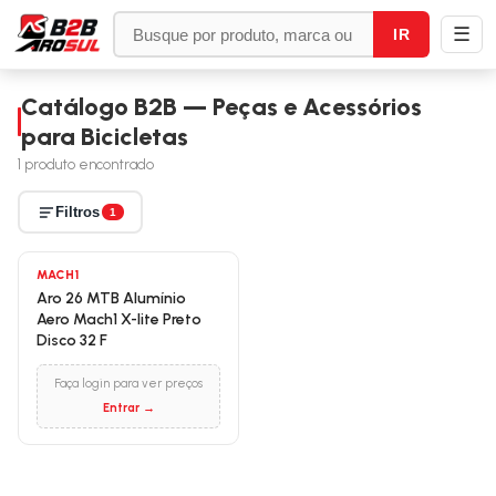
☰
IR
Catálogo B2B — Peças e Acessórios
para Bicicletas
1
produto encontrado
Filtros
1
MACH1
Aro 26 MTB Alumínio
Aero Mach1 X-lite Preto
Disco 32 F
Faça login para ver preços
Entrar →