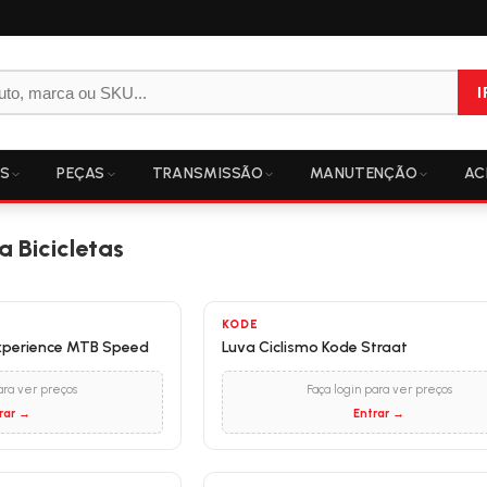
I
OS
PEÇAS
TRANSMISSÃO
MANUTENÇÃO
AC
 Bicicletas
KODE
Experience MTB Speed
Luva Ciclismo Kode Straat
ara ver preços
Faça login para ver preços
rar →
Entrar →