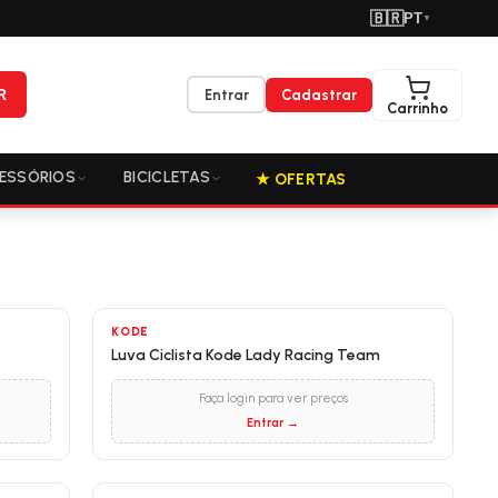
🇧🇷
PT
▼
R
Entrar
Cadastrar
Carrinho
ESSÓRIOS
BICICLETAS
★ OFERTAS
KODE
Luva Ciclista Kode Lady Racing Team
Faça login para ver preços
Entrar →