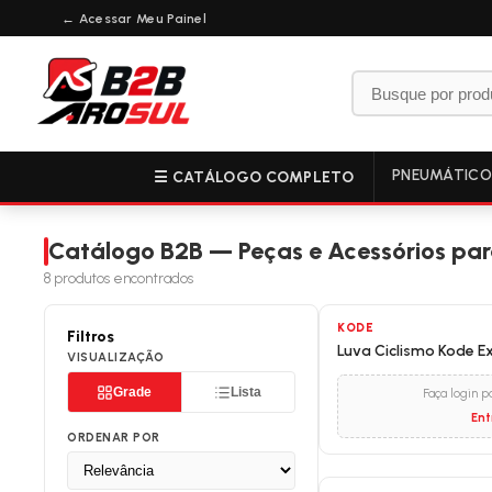
← Acessar Meu Painel
PNEUMÁTIC
☰ CATÁLOGO COMPLETO
Catálogo B2B — Peças e Acessórios para
8
produtos encontrados
KODE
Filtros
Luva Ciclismo Kode 
VISUALIZAÇÃO
Grade
Lista
Faça login p
Ent
ORDENAR POR