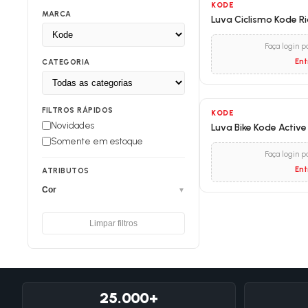
KODE
MARCA
Luva Ciclismo Kode Ri
Faça login p
Ent
CATEGORIA
FILTROS RÁPIDOS
KODE
Novidades
Luva Bike Kode Active
Somente em estoque
Faça login p
Ent
ATRIBUTOS
Cor
▼
Limpar filtros
25.000+