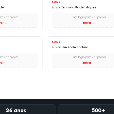
KODE
der
Luva Ciclismo Kode Stripes
ara ver preços
Faça login para ver preços
rar →
Entrar →
KODE
Luva Bike Kode Enduro
ara ver preços
Faça login para ver preços
rar →
Entrar →
26 anos
500+