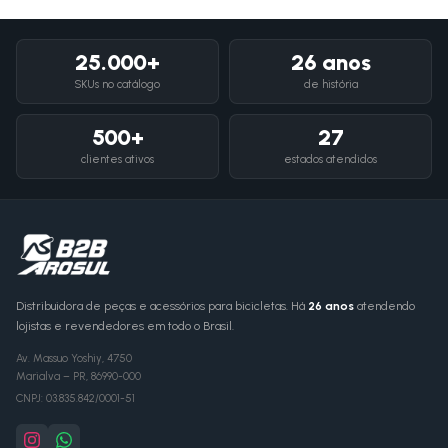
25.000+
26 anos
SKUs no catálogo
de história
500+
27
clientes ativos
estados atendidos
Distribuidora de peças e acessórios para bicicletas. Há
26 anos
atendendo
lojistas e revendedores em todo o Brasil.
Av. Massuo Yoshiy, 4750
Marialva
–
PR
,
86990-000
CNPJ:
03.835.842/0001-51