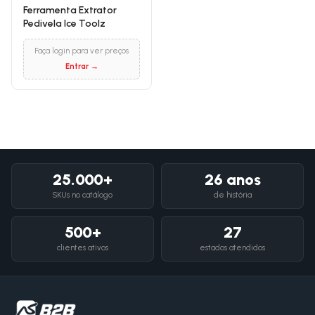
Ferramenta Extrator
Pedivela Ice Toolz
Faça login para ver preços
Entrar →
25.000+
26 anos
SKUs no catálogo
de história
500+
27
clientes ativos
estados atendidos