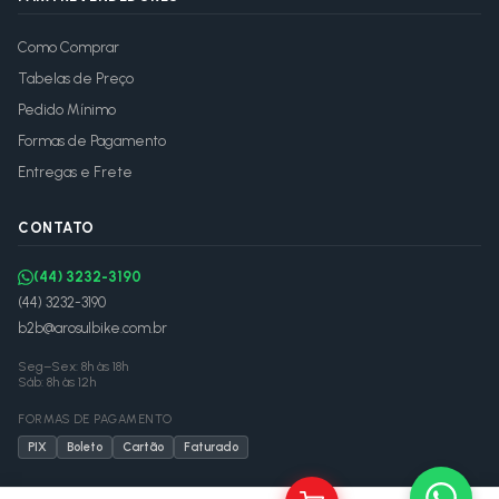
Como Comprar
Tabelas de Preço
Pedido Mínimo
Formas de Pagamento
Entregas e Frete
CONTATO
(44) 3232-3190
(44) 3232-3190
b2b@arosulbike.com.br
Seg–Sex: 8h às 18h
Sáb: 8h às 12h
FORMAS DE PAGAMENTO
PIX
Boleto
Cartão
Faturado