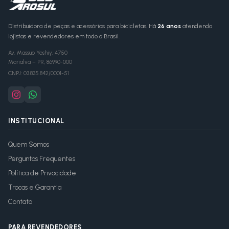
Distribuidora de peças e acessórios para bicicletas. Há
26 anos
atendendo
lojistas e revendedores em todo o Brasil.
Av. Massuo Yoshiy, 4750
Marialva
–
PR
,
86990-000
CNPJ:
03.835.842/0001-51
INSTITUCIONAL
Quem Somos
Perguntas Frequentes
Política de Privacidade
Trocas e Garantia
Contato
PARA REVENDEDORES