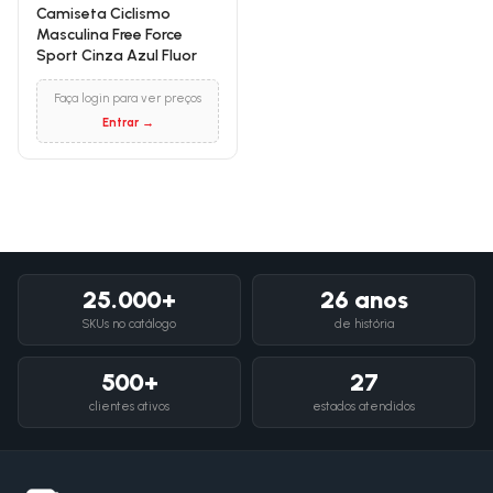
Camiseta Ciclismo
Masculina Free Force
Sport Cinza Azul Fluor
Faça login para ver preços
Entrar →
25.000+
26 anos
SKUs no catálogo
de história
500+
27
clientes ativos
estados atendidos