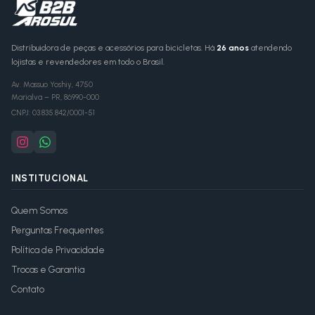
Distribuidora de peças e acessórios para bicicletas. Há
26 anos
atendendo
lojistas e revendedores em todo o Brasil.
Av. Massuo Yoshiy, 4750
Marialva
–
PR
,
86990-000
CNPJ:
03.835.842/0001-51
INSTITUCIONAL
Quem Somos
Perguntas Frequentes
Política de Privacidade
Trocas e Garantia
Contato