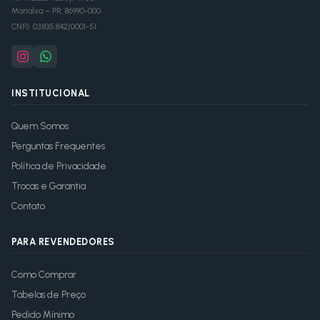
Marialva
–
PR
,
86990-000
CNPJ:
03.835.842/0001-51
INSTITUCIONAL
Quem Somos
Perguntas Frequentes
Política de Privacidade
Trocas e Garantia
Contato
PARA REVENDEDORES
Como Comprar
Tabelas de Preço
Pedido Mínimo