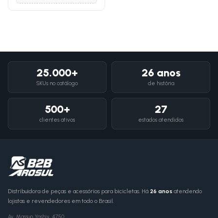
25.000+
26 anos
SKUs no catálogo
de história
500+
27
clientes ativos
estados atendidos
Distribuidora de peças e acessórios para bicicletas. Há
26 anos
atendendo
lojistas e revendedores em todo o Brasil.
Av. Massuo Yoshiy, 4750