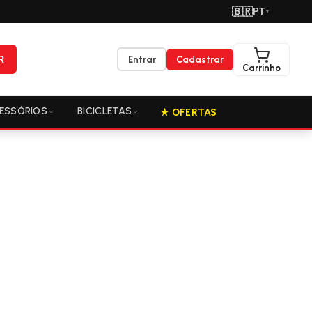
🇧🇷
PT
▼
R
Entrar
Cadastrar
Carrinho
ESSÓRIOS
BICICLETAS
★ OFERTAS