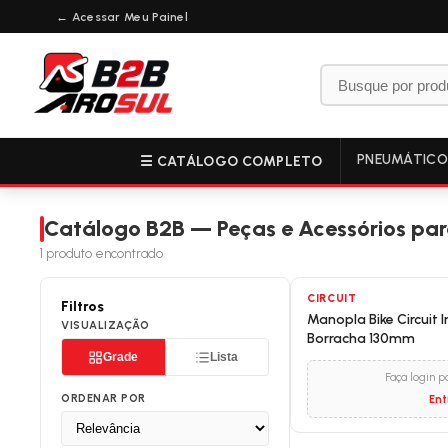
← Acessar Meu Painel
PNEUMÁTIC
☰ CATÁLOGO COMPLETO
Catálogo B2B — Peças e Acessórios para
1
produto encontrado
CIRCUIT
Filtros
Manopla Bike Circuit 
VISUALIZAÇÃO
Borracha 130mm
Grade
Lista
Faça login p
ORDENAR POR
Ent