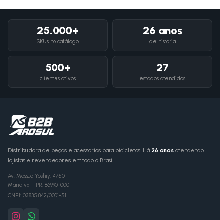
25.000+
26 anos
SKUs no catálogo
de história
500+
27
clientes ativos
estados atendidos
Distribuidora de peças e acessórios para bicicletas. Há
26 anos
atendendo
lojistas e revendedores em todo o Brasil.
Av. Massuo Yoshiy, 4750
Marialva
–
PR
,
86990-000
CNPJ:
03.835.842/0001-51