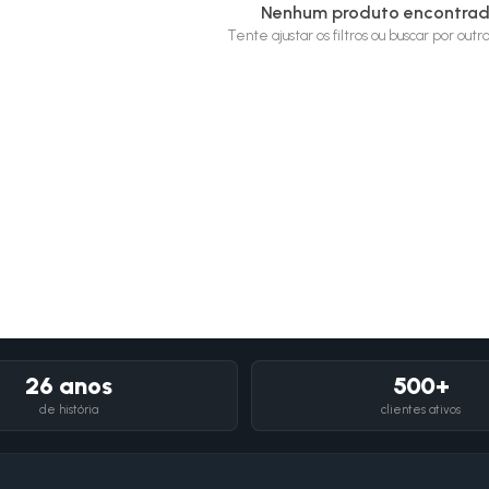
Nenhum produto encontra
Tente ajustar os filtros ou buscar por out
26 anos
500+
de história
clientes ativos