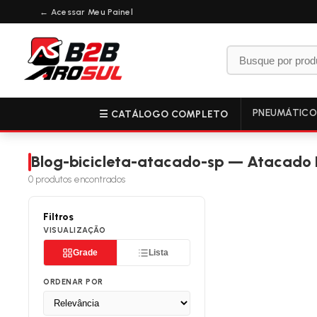
← Acessar Meu Painel
PNEUMÁTIC
☰ CATÁLOGO COMPLETO
Blog-bicicleta-atacado-sp — Atacado
0
produtos encontrados
Filtros
VISUALIZAÇÃO
Grade
Lista
ORDENAR POR