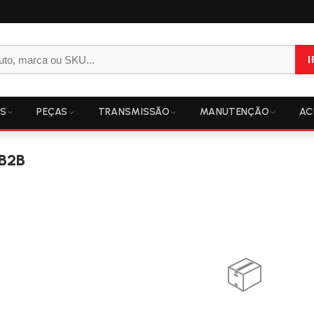
I
OS
PEÇAS
TRANSMISSÃO
MANUTENÇÃO
AC
 B2B
📦