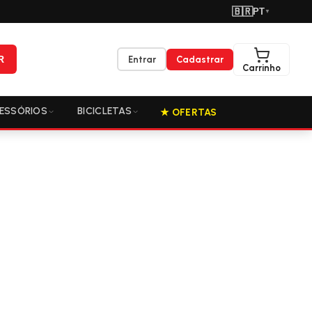
🇧🇷
PT
▼
R
Entrar
Cadastrar
Carrinho
ESSÓRIOS
BICICLETAS
★ OFERTAS