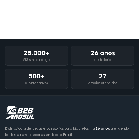
25.000+
26 anos
SKUs no catálogo
de história
500+
27
clientes ativos
estados atendidos
Distribuidora de peças e acessórios para bicicletas. Há
26 anos
atendendo
lojistas e revendedores em todo o Brasil.