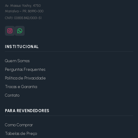
Av. Massuo Yoshiy, 4750
Marialva
–
PR
,
86990-000
CNPJ:
03.835.842/0001-51
INSTITUCIONAL
Quem Somos
Perguntas Frequentes
Política de Privacidade
Trocas e Garantia
Contato
PARA REVENDEDORES
Como Comprar
Tabelas de Preço