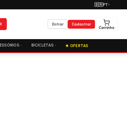
🇧🇷
PT
▼
R
Entrar
Cadastrar
Carrinho
ESSÓRIOS
BICICLETAS
★ OFERTAS