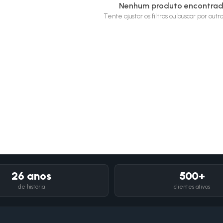
Nenhum produto encontra
Tente ajustar os filtros ou buscar por out
26 anos
500+
de história
clientes ativos