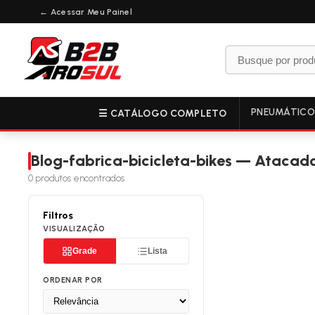
← Acessar Meu Painel
PNEUMÁTIC
☰ CATÁLOGO COMPLETO
Blog-fabrica-bicicleta-bikes — Atacad
0
produtos encontrados
Filtros
VISUALIZAÇÃO
Grade
Lista
ORDENAR POR