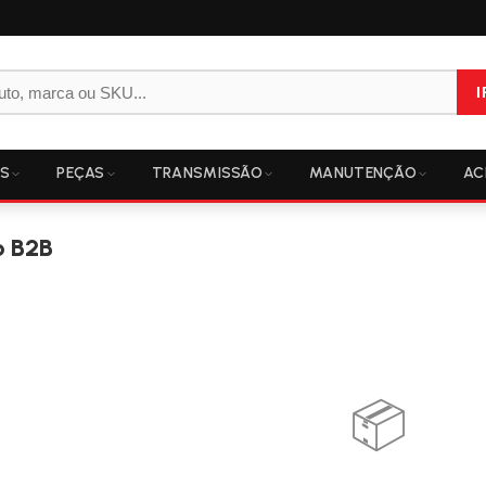
I
OS
PEÇAS
TRANSMISSÃO
MANUTENÇÃO
AC
o B2B
📦