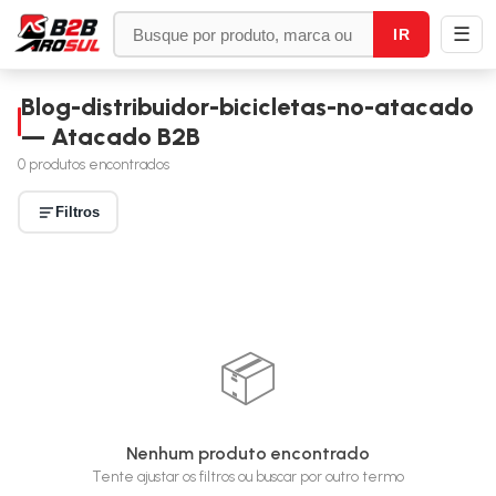
☰
IR
Blog-distribuidor-bicicletas-no-atacado
— Atacado B2B
0
produtos encontrados
Filtros
📦
Nenhum produto encontrado
Tente ajustar os filtros ou buscar por outro termo