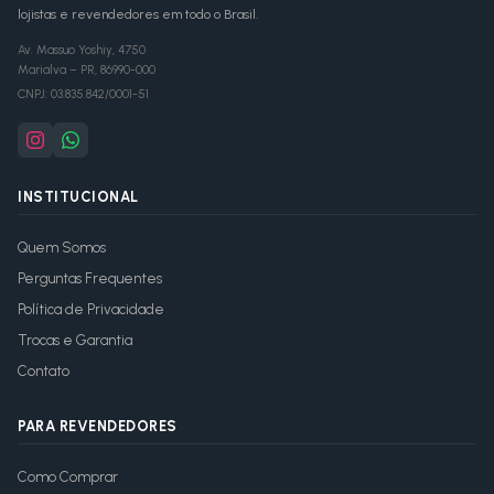
lojistas e revendedores em todo o Brasil.
Av. Massuo Yoshiy, 4750
Marialva
–
PR
,
86990-000
CNPJ:
03.835.842/0001-51
INSTITUCIONAL
Quem Somos
Perguntas Frequentes
Política de Privacidade
Trocas e Garantia
Contato
PARA REVENDEDORES
Como Comprar