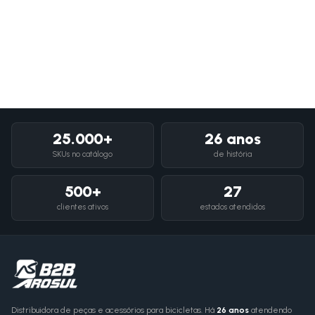
25.000+
26 anos
SKUs no catálogo
de história
500+
27
clientes ativos
estados atendidos
Distribuidora de peças e acessórios para bicicletas. Há
26 anos
atendendo