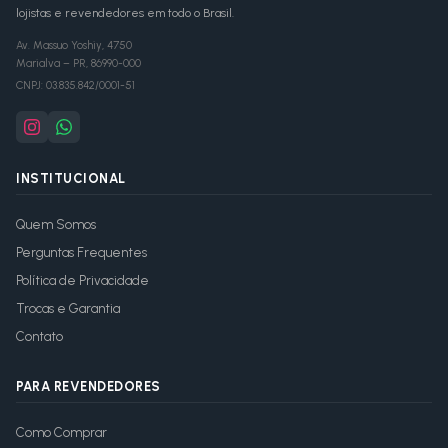
lojistas e revendedores em todo o Brasil.
Av. Massuo Yoshiy, 4750
Marialva
–
PR
,
86990-000
CNPJ:
03.835.842/0001-51
INSTITUCIONAL
Quem Somos
Perguntas Frequentes
Política de Privacidade
Trocas e Garantia
Contato
PARA REVENDEDORES
Como Comprar