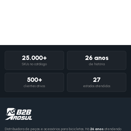
25.000+
26 anos
SKUs no catálogo
de história
500+
27
clientes ativos
estados atendidos
Distribuidora de peças e acessórios para bicicletas. Há
26 anos
atendendo