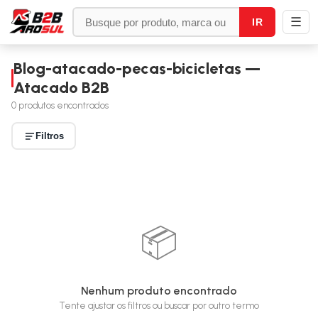
☰
IR
Blog-atacado-pecas-bicicletas —
Atacado B2B
0
produtos encontrados
Filtros
📦
Nenhum produto encontrado
Tente ajustar os filtros ou buscar por outro termo