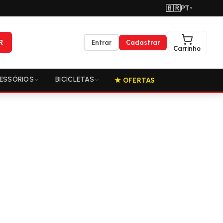
🇧🇷
PT
▼
R
Entrar
Cadastrar
Carrinho
ESSÓRIOS
BICICLETAS
★ OFERTAS