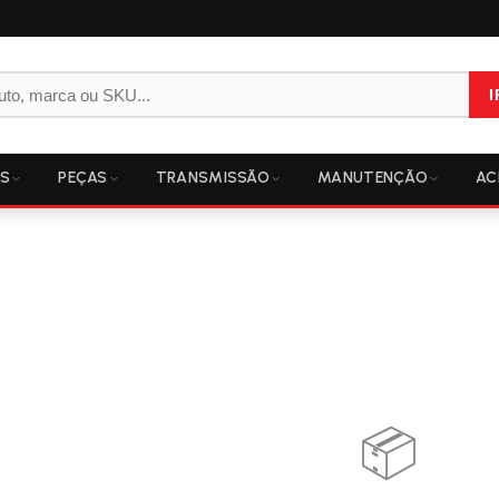
I
OS
PEÇAS
TRANSMISSÃO
MANUTENÇÃO
AC
📦