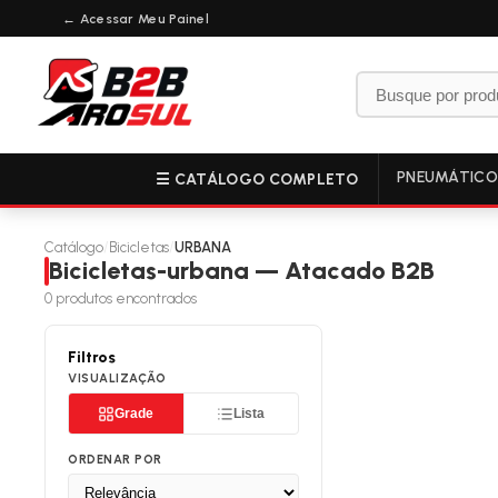
← Acessar Meu Painel
PNEUMÁTIC
☰ CATÁLOGO COMPLETO
Catálogo
/
Bicicletas
/
URBANA
Bicicletas-urbana — Atacado B2B
0
produtos encontrados
Filtros
VISUALIZAÇÃO
Grade
Lista
ORDENAR POR