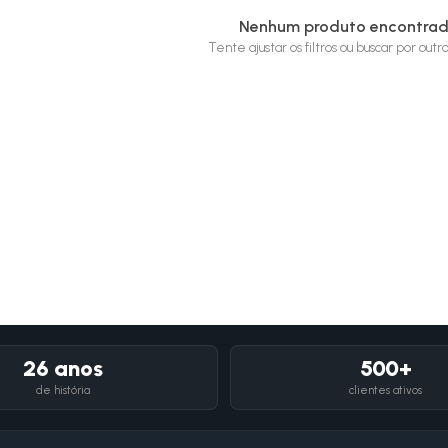
Nenhum produto encontra
Tente ajustar os filtros ou buscar por out
26 anos
500+
de história
clientes ativos