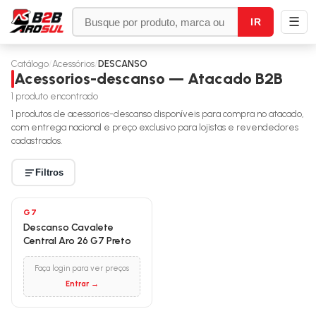
☰
IR
Catálogo
/
Acessórios
/
DESCANSO
Acessorios-descanso — Atacado B2B
1
produto encontrado
1
produtos de
acessorios-descanso
disponíveis para compra no atacado,
com entrega nacional e preço exclusivo para lojistas e revendedores
cadastrados.
Filtros
G7
Descanso Cavalete
Central Aro 26 G7 Preto
Faça login para ver preços
Entrar →