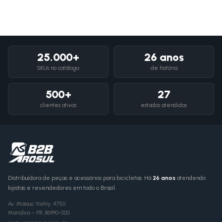
25.000+
26 anos
SKUs no catálogo
de história
500+
27
clientes ativos
estados atendidos
Distribuidora de peças e acessórios para bicicletas. Há
26 anos
atendendo
lojistas e revendedores em todo o Brasil.
Av. Massuo Yoshiy, 4750
Marialva
–
PR
,
86990-000