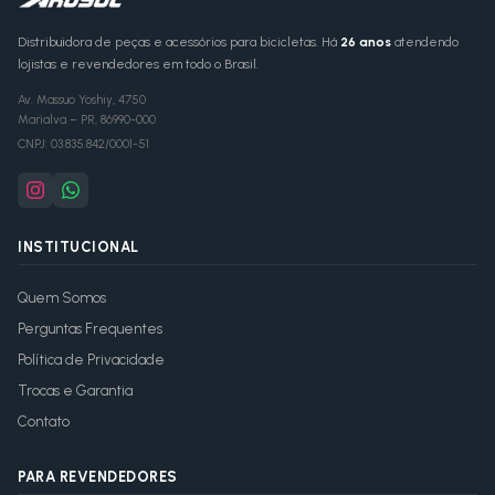
Distribuidora de peças e acessórios para bicicletas. Há
26 anos
atendendo
lojistas e revendedores em todo o Brasil.
Av. Massuo Yoshiy, 4750
Marialva
–
PR
,
86990-000
CNPJ:
03.835.842/0001-51
INSTITUCIONAL
Quem Somos
Perguntas Frequentes
Política de Privacidade
Trocas e Garantia
Contato
PARA REVENDEDORES