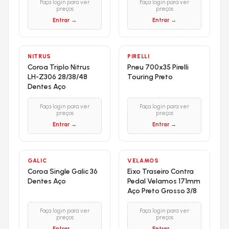
Faça login para ver
Faça login para ver
preços
preços
Entrar →
Entrar →
NITRUS
PIRELLI
Coroa Triplo Nitrus
Pneu 700x35 Pirelli
LH-Z306 28/38/48
Touring Preto
Dentes Aço
Faça login para ver
Faça login para ver
preços
preços
Entrar →
Entrar →
GALIC
VELAMOS
Coroa Single Galic 36
Eixo Traseiro Contra
Dentes Aço
Pedal Velamos 171mm
Aço Preto Grosso 3/8
Faça login para ver
Faça login para ver
preços
preços
Entrar →
Entrar →