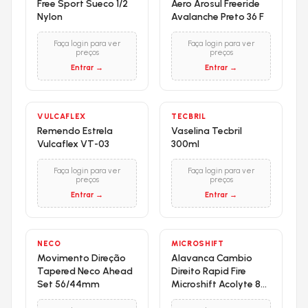
Free Sport Sueco 1/2
Aero Arosul Freeride
Nylon
Avalanche Preto 36 F
Faça login para ver
Faça login para ver
preços
preços
Entrar →
Entrar →
VULCAFLEX
TECBRIL
Remendo Estrela
Vaselina Tecbril
Vulcaflex VT-03
300ml
Faça login para ver
Faça login para ver
preços
preços
Entrar →
Entrar →
NECO
MICROSHIFT
Movimento Direção
Alavanca Cambio
Tapered Neco Ahead
Direito Rapid Fire
Set 56/44mm
Microshift Acolyte 8M
Nylon