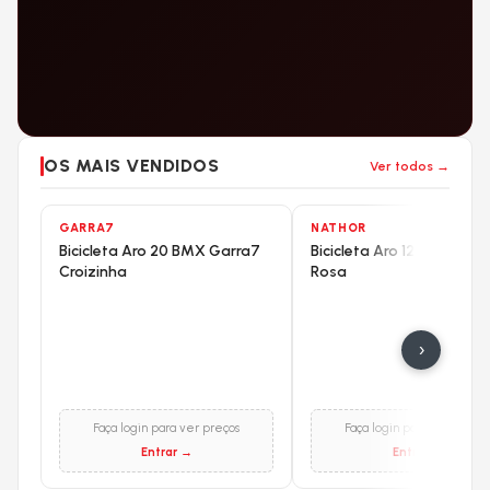
OS MAIS VENDIDOS
Ver todos →
GARRA7
NATHOR
Bicicleta Aro 20 BMX Garra7
Bicicleta Aro 12 Nathor F
Croizinha
Rosa
›
Faça login para ver preços
Faça login para ver preço
Entrar →
Entrar →