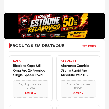
CADEADOS
CADEIRINHAS
BOLSAS
BOMBAS DE AR
PRODUTOS EM DESTAQUE
Ver todos →
KAPA
ABSOLUTE
Bicicleta Kapa Mil
Alavanca Cambio
Grau Aro 26 Freeride
Direita Rapid Fire
Single Speed Roxa
Absolute Wild II 12
Especial
Marchas Alumínio
Faça login para ver
Faça login para ver
preços
preços
Entrar →
Entrar →