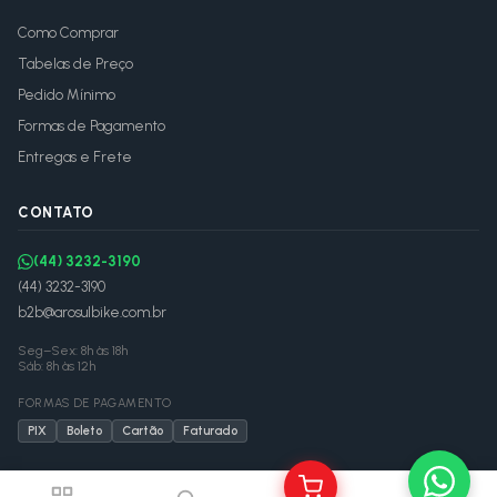
Como Comprar
Tabelas de Preço
Pedido Mínimo
Formas de Pagamento
Entregas e Frete
CONTATO
(44) 3232-3190
(44) 3232-3190
b2b@arosulbike.com.br
Seg–Sex: 8h às 18h
Sáb: 8h às 12h
FORMAS DE PAGAMENTO
PIX
Boleto
Cartão
Faturado