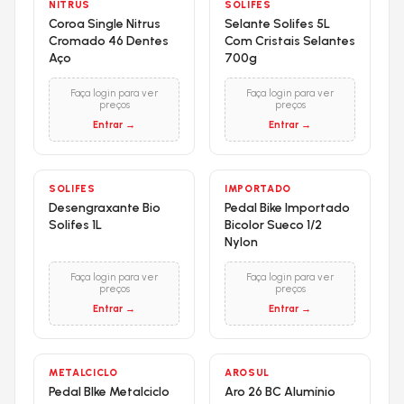
NITRUS
SOLIFES
Coroa Single Nitrus
Selante Solifes 5L
Cromado 46 Dentes
Com Cristais Selantes
Aço
700g
Faça login para ver
Faça login para ver
preços
preços
Entrar →
Entrar →
SOLIFES
IMPORTADO
Desengraxante Bio
Pedal Bike Importado
Solifes 1L
Bicolor Sueco 1/2
Nylon
Faça login para ver
Faça login para ver
preços
preços
Entrar →
Entrar →
METALCICLO
AROSUL
Pedal BIke Metalciclo
Aro 26 BC Alumínio